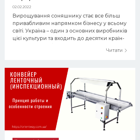
02.02.2022
Вирощування соняшнику стає все більш
привабливим напрямком бізнесу у всьому
світі. Україна – один з основних виробників
цієї культури та входить до десятки країн-
лідерів з виробництва олійних культур. За
Читати
інформацією Державної служби
статистики України, запаси соняшника
станом на 1 квітня 2021 року становили 2,78
млн т. Кондитерська селекція соняшника
характеризується ти...