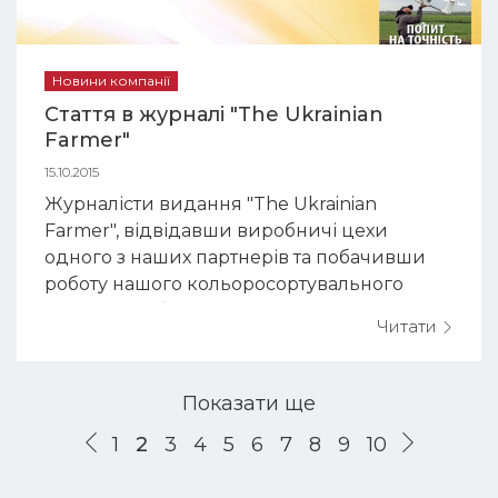
Новини компанії
Стаття в журналі "The Ukrainian
Farmer"
15.10.2015
Журналісти видання "The Ukrainian
Farmer", відвідавши виробничі цехи
одного з наших партнерів та побачивши
роботу нашого кольоросортувального
комплексу, були приємно здивовані і не
Читати
змогли не запропонувати нам написати
статтю в своєму виданні. Статтю можна
прочитати в журналі "The Ukrainian Farmer"
Показати ще
№9 (69) від вересня 2015 року, на сторінці
1
2
3
4
5
6
7
8
9
10
85.