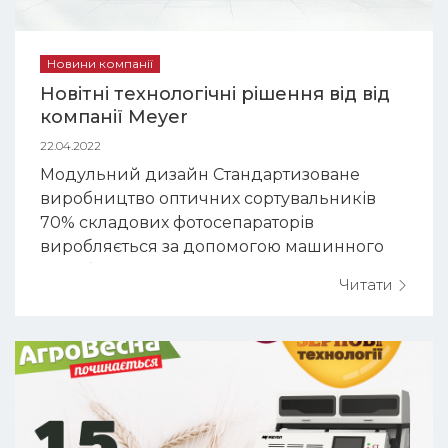
Новини компанії
Новітні технологічні рішення від від
компанії Meyer
22.04.2022
Модульний дизайн Стандартизоване
виробництво оптичних сортувальників
70% складових фотосепараторів
виробляється за допомогою машинного
виробництва завода MAGLEW Віддалене
Читати
сервісне обслуговування в режимі Online
Налаштування сортування за кольором
Заміна програм сортування Моніторинг
продуктивності та точності обробки
сировини у реж...