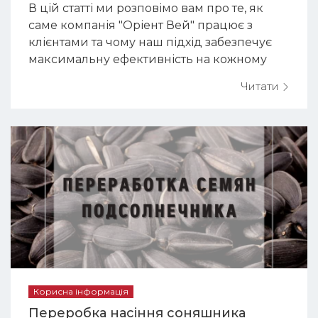
В цій статті ми розповімо вам про те, як
саме компанія "Оріент Вей" працює з
клієнтами та чому наш підхід забезпечує
максимальну ефективність на кожному
етапі співпраці. Шлях вашого замовлення з
Читати
нами - це 6 чітких кроків до ідеальної
автоматизації виробництва. Етап 1: Аналіз
потреб та плануванняНаші спеціалісти
проводять детальне з'ясування всіх
виробничих пот...
Корисна інформація
Переробка насіння соняшника