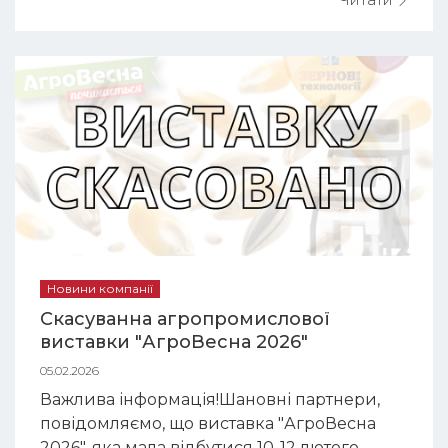
дрібна галька, шматочки вугілля, руди,
землі) зіпсовані зерна основної культури
насіння інших культурних і дикорослих
рослин насіння бур'янів (карлик, вівсюг)
Домішки значно погіршу...
Новини компанії
Скасуванна агропромислової
виставки "АгроВесна 2026"
05.02.2026
Важлива інформація!Шановні партнери,
повідомляємо, що виставка "АгроВесна
2026", яка мала відбутися 10-12 лютого,