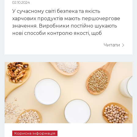
02.10.2024
У сучасному світі безпека та якість
харчових продуктів мають першочергове
значення. Виробники постійно шукають
нові способи контролю якості, щоб
гарантувати споживачам безпеку своєї
Читати
продукції. Однією з таких передових
технологій є інспекція на рентген-
детекторах, яка зробила прорив у процесі
контролю якості в харчовій промисловості.
У цій статті ми розглянемо ключові
переваг...
Корисна інформація