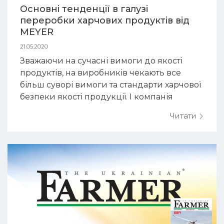
Основні тенденції в галузі
переробки харчових продуктів від
MEYER
21.05.2020
Зважаючи на сучасні вимоги до якості
продуктів, на виробників чекають все
більш суворі вимоги та стандарти харчової
безпеки якості продукції. І компанія
MEYER впроваджує відразу 3 покращення
Читати
для цього: 1. Інтелектуалізація в харчовій
переробці Завдяки штучному інтелекту,
безконтактного онлайн сервісу, та
автоматичного підлаштування обладнання
під властивості продук...