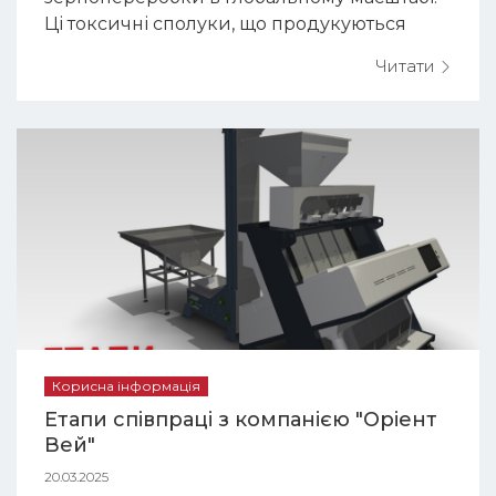
Ці токсичні сполуки, що продукуються
плісеневими мікроорганізмами, здатні
Читати
завдавати значної шкоди організму
людини та сільськогосподарських тварин
навіть у мінімальній концентрації.
Пшениця і кукурудза виступають
найбільш вразливими культурами до
ураження мікотоксинами пр...
Корисна інформація
Етапи співпраці з компанією "Оріент
Вей"
20.03.2025