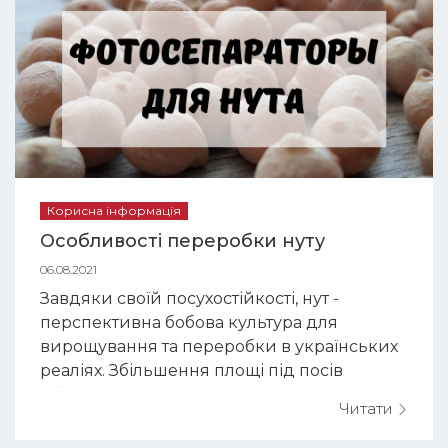
нашому експозиційному ст...
Корисна інформація
Особливості переробки нуту
06.08.2021
Завдяки своїй посухостійкості, нут -
перспективна бобова культура для
вирощування та переробки в українських
реаліях. Збільшення площі під посів
обумовлено ліквідністю насіння нуту на
Читати
ринку України й сприятливими умовами
вирощування цієї культури. Насіння нуту