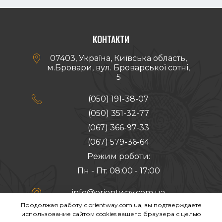
КОНТАКТИ

07403, Україна, Київська область,
м.Бровари, вул. Броварської сотні,
5

(050) 191-38-07
(050) 351-32-77
(067) 366-97-33
(067) 579-36-64
Режим роботи:
Пн - Пт: 08:00 - 17:00

info@orientway.com.ua
Продолжая работу с orientway.com.ua, вы подтверждаете
Створення сайту:
использование сайтом cookies вашего браузера с целью