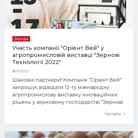
Заходи
Участь компанії "Оріент Вей" у
агропромисловій виставці "Зернові
Технології 2022"
18.01.2022
Шановні партнери! Компанія "Оріент Вей"
запрошує відвідати 12-ту міжнародну
агропромислову виставку інноваційних
рішень у зерновому господарстві "Зернові
Технології 2022", яка відбудеться з 15 по 17
Читати
лютого 2022 року. Адреса: м.Київ,
Міжнародний Виставковий Центр,
Броварський проспект, 15. Чекаємо Вас на