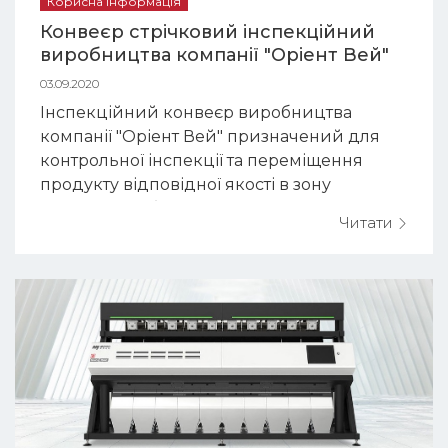
Корисна інформація
Конвеєр стрічковий інспекційний
виробництва компанії "Оріент Вей"
03.09.2020
Інспекційний конвеєр виробництва
компанії "Оріент Вей" призначений для
контрольної інспекції та переміщення
продукту відповідної якості в зону
пакування (або іншу технологічну
Читати
операцію), а невідповідної продукції - в
зону відбракування. Принцип роботи
стрічкового конвеєра Для інспекції
продукт надходить по пологим склізам на
конвеєр, де проводиться огляд сир...