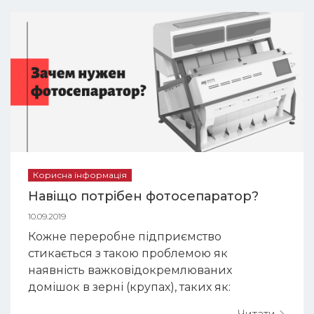
має високу кормову та харчову цінність. У
його складі близько 30% білка і до 7%
жиру, понад 50% безазотистих ре...
Корисна інформація
Навіщо потрібен фотосепаратор?
10.09.2019
Кожне переробне підприємство
стикається з такою проблемою як
наявність важковідокремлюваних
домішок в зерні (крупах), таких як:
мінеральні домішки (металомагнітні,
Читати