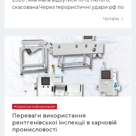
скасована.Через терористичні удари рф по
енергетиці Києва МВЦ залишився без
Читати
тепло- та електропостачання. Забезпечити
гідні умови для проведення заходу
неможливо.Організатори перенесли
виставку на лютий 2027.Дякуємо за
розуміння!
Корисна інформація
Переваги використання
рентгенівської інспекції в харчовій
промисловості