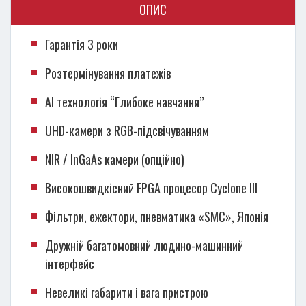
ОПИС
Гарантія 3 роки
Розтермінування платежів
АІ технологія “Глибоке навчання”
UHD-камери з RGB-підсвічуванням
NIR / InGaAs камери (опційно)
Високошвидкісний FPGA процесор Cyclone III
Фільтри, ежектори, пневматика «SMC», Японія
Дружній багатомовний людино-машинний
інтерфейс
Невеликі габарити і вага пристрою