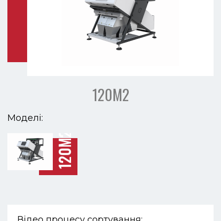
120М2
Моделі:
120М2
Відео процесу сортування: