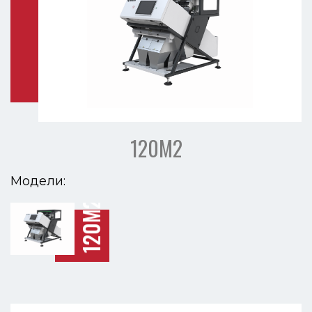
120М2
Модели:
120М2