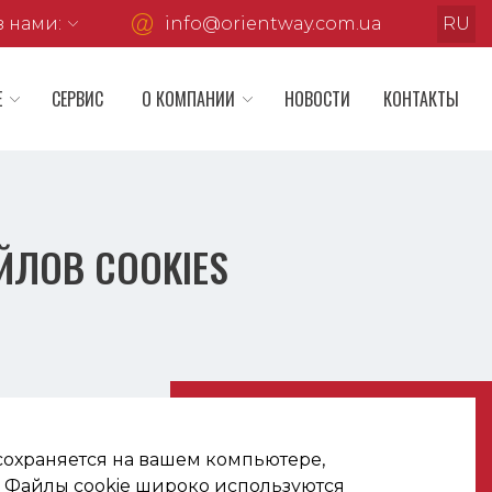
з нами:

info@orientway.com.ua
RU
Е
СЕРВИС
О КОМПАНИИ
НОВОСТИ
КОНТАКТЫ
ЙЛОВ COOKIES
 сохраняется на вашем компьютере,
. Файлы cookie широко используются