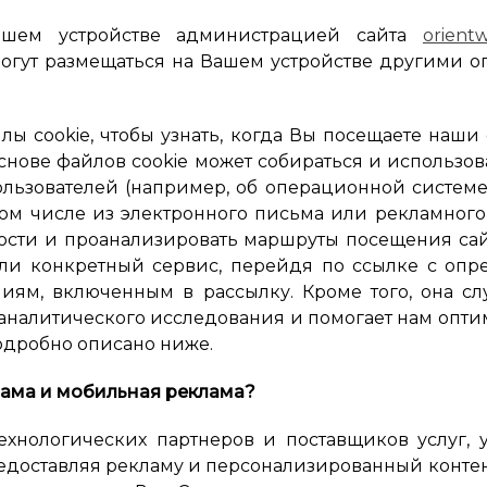
ашем устройстве администрацией сайта
orient
огут размещаться на Вашем устройстве другими о
ы cookie, чтобы узнать, когда Вы посещаете наши 
основе файлов cookie может собираться и использо
ьзователей (например, об операционной системе,
том числе из электронного письма или рекламног
сти и проанализировать маршруты посещения сайто
или конкретный сервис, перейдя по ссылке с оп
ниям, включенным в рассылку. Кроме того, она 
 аналитического исследования и помогает нам опт
одробно описано ниже.
лама и мобильная реклама?
ехнологических партнеров и поставщиков услуг, 
едоставляя рекламу и персонализированный конте