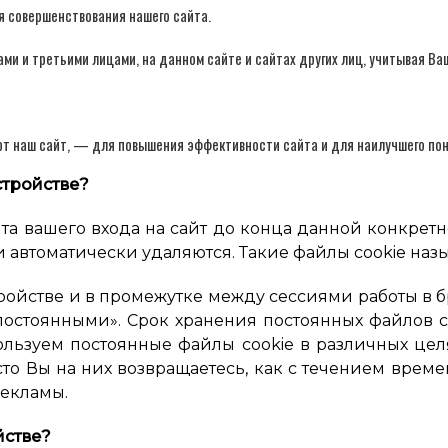
 совершенствования нашего сайта.
ми и третьими лицами, на данном сайте и сайтах других лиц, учитывая Ва
уют наш сайт, — для повышения эффективности сайта и для наилучшего по
стройстве?
та вашего входа на сайт до конца данной конкретн
 автоматически удаляются. Такие файлы cookie наз
ройстве и в промежутке между сессиями работы в 
постоянными». Срок хранения постоянных файлов c
льзуем постоянные файлы cookie в различных целя
сто Вы на них возвращаетесь, как с течением врем
рекламы.
йстве?