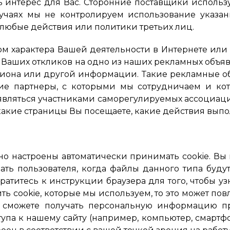
ь интерес для Вас. Сторонние поставщики исполь
лучаях мы не контролируем использование указа
 любые действия или политики третьих лиц.
ом характера Вашей деятельности в Интернете или
, Ваших откликов на одно из наших рекламных объ
гиона или другой информации. Такие рекламные об
ские партнеры, с которыми мы сотрудничаем и к
 являться участниками саморегулируемых ассоциаци
 какие страницы Вы посещаете, какие действия выпол
о настроены автоматически принимать cookie. Вы
ть пользователя, когда файлы данного типа будут
братитесь к инструкции браузера для того, чтобы уз
ь cookie, которые мы используем, то это может повл
е сможете получать персональную информацию пр
упа к нашему сайту (например, компьютер, смартфон,