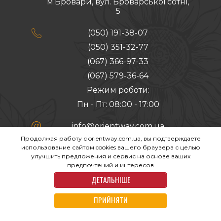
м.Бровари, вул. Броварської сотні,
5

(050) 191-38-07
(050) 351-32-77
(067) 366-97-33
(067) 579-36-64
Режим роботи:
Пн - Пт: 08:00 - 17:00

info@orientway.com.ua
Продолжая работу с orientway.com.ua, вы подтверждаете
Створення сайту:
использование сайтом cookies вашего браузера с целью
улучшить предложения и сервис на основе ваших
предпочтений и интересов
ДЕТАЛЬНІШЕ
ПРИЙНЯТИ
Copyright (c) 2026 All rights reserved by Orient Way