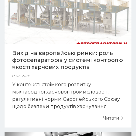
Вихід на європейські ринки: роль
фотосепараторів у системі контролю
якості харчових продуктів
09.09.2025
У контексті стрімкого розвитку
міжнародної харчової промисловості,
регулятивні норми Європейського Союзу
щодо безпеки продуктів харчування
вирізняються найбільшою суворістю та
Читати
деталізацією серед світових стандартів.
Для експортерів, орієнтованих н...