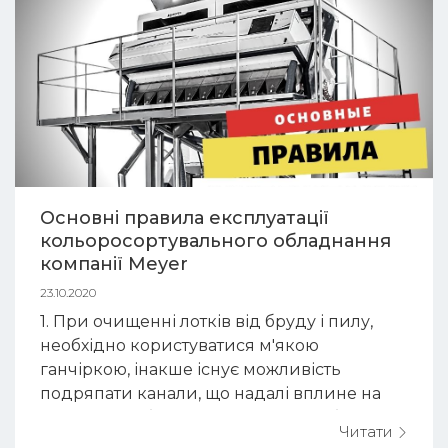
Основні правила експлуатації
кольоросортувального обладнання
компанії Meyer
23.10.2020
1. При очищенні лотків від бруду і пилу,
необхідно користуватися м'якою
ганчіркою, інакше існує можливість
подряпати канали, що надалі вплине на
коректну роботу машини. 2. При обдуві
Читати
машини пневмопістолетом, необхідно