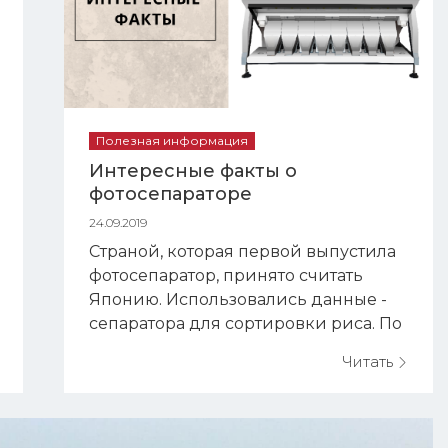
Полезная информация
Интересные факты о
фотосепараторе
24.09.2019
Страной, которая первой выпустила
фотосепаратор, принято считать
Японию. Использовались данные -
сепаратора для сортировки риса. По
другой версии, впервые в
Читать
промышленных масштабах
оптические сортировщики стали
применяться в США в 50-х гг. В
производстве снековой (чипсы)