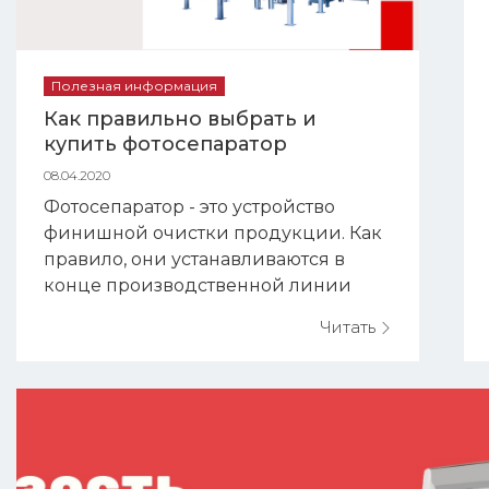
Полезная информация
Как правильно выбрать и
купить фотосепаратор
08.04.2020
Фотосепаратор - это устройство
финишной очистки продукции. Как
правило, они устанавливаются в
конце производственной линии
перед упаковкой, и с их помощью
Читать
очищенный продукт можно довести
до чистоты 99,99%. Такой высокий
показатель не способна обеспечить
ни одна другая машина. На
сегодняшний день на украинском
рынке представлено довольно