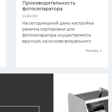
Производительность
фотосепаратора
24.06.2020
На сегодняшний день настройка
режима сортировки для
фотосепаратора осуществляется
вручную, на основе визуального
контроля входного продукта, а также
Читать
при помощи фотофиксации
продукта и тактильного указания на
фото плохой/хороший.
Производительность оптического
сортировщика зависит от
сортируемого продукта, его
физических свойств и физических
свойств нежелательных примесей....