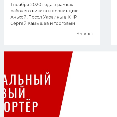
1 ноября 2020 года в рамках
рабочего визита в провинцию
Аньхой, Посол Украины в КНР
Сергей Камышев и торговый
советник Пакистана в КНР посетили
Читать
международную компанию Meyer
Optoelectronic Technology Inc., КНР,
г.Хефей. В ходе беседы были
обсуждены вопросы реализации
совместных международных
проектов по укреплению
технологических инноваций и
возможностей интеллектуально...