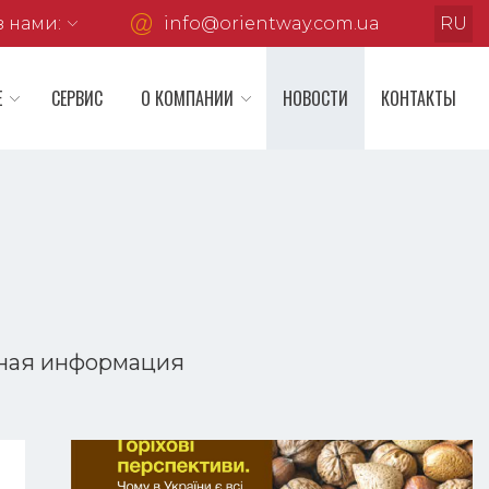
з нами:

info@orientway.com.ua
RU
Е
СЕРВИС
О КОМПАНИИ
НОВОСТИ
КОНТАКТЫ
ная информация