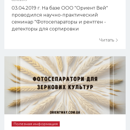
03.04.2019 г. На базе ООО "Ориент Вей"
проводился научно-практический
семинар "Фотосепараторы и рентген -
детекторы для сортировки
сельскохозяйственных культур" с
Читать
демонстрацией работы Фотосепараторов
ТМ "MEYER" для преподавателей кафедры
сельскохозяйственных машин и
системотехники им. акад. П.Н. Василенко
Национального университета
биоресурсов и прир...
Полезная информация