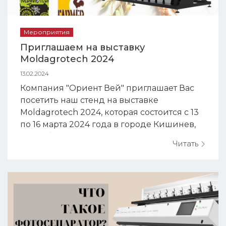
Мероприятия
Приглашаем на выставку
Moldagrotech 2024
13.02.2024
Компания "Ориент Вей" приглашает Вас
посетить наш стенд на выставке
Moldagrotech 2024, которая состоится с 13
по 16 марта 2024 года в городе Кишинев,
Республика Молдова. На нашем стенде Вы
Читать
сможете: Ознакомиться с широким
спектром оборудования для
зерноперерабатывающей отрасли; Узнать
о новейших фотосепараторах ТМ Meyer с
AI-технологией "Глубоко...