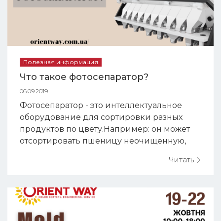
Полезная информация
Что такое фотосепаратор?
06.09.2019
Фотосепаратор - это интеллектуальное
оборудование для сортировки разных
продуктов по цвету.Например: он может
отсортировать пшеницу неочищенную,
заплесневелую, скорлупу, соломину, овес,
Читать
камень и другие примеси. С помощью
оборудования можно экономить время и
рабочий труд, увеличить качество
продуктов. Чем выше качество продуктов,
тем выше цена продажи. Наши