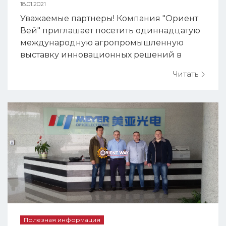
18.01.2021
Уважаемые партнеры! Компания "Ориент
Вей" приглашает посетить одиннадцатую
международную агропромышленную
выставку инновационных решений в
зерновом хозяйстве "Зерновые технологии
Читать
2021", которая состоится с 16 по 18 февраля
2021. Место проведения: г. Киев,
Международный Выставочный Центр,
Броварской проспект, 15 (м.
Левобережная).Ждём Вас на нашем экс...
Полезная информация