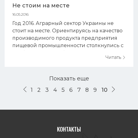
Не стоим на месте
16.05.2016
Год 2016. Аграрный сектор Украины не
стоит на месте. Ориентируясь на качество
производимого продукта предприятия
пищевой промышленности столкнулись с
необходимостью обновления
Читать
производственного оборудования. Чтобы
проанализировать рынок, ознакомиться с
новинками в сфере обработки сырья и
Показать еще
предложить Вам наилучший путь
1
2
3
4
5
6
7
8
9
10
развития, сотрудники компании «Ориент
Вей» в мае 2016 посетили ...
КОНТАКТЫ