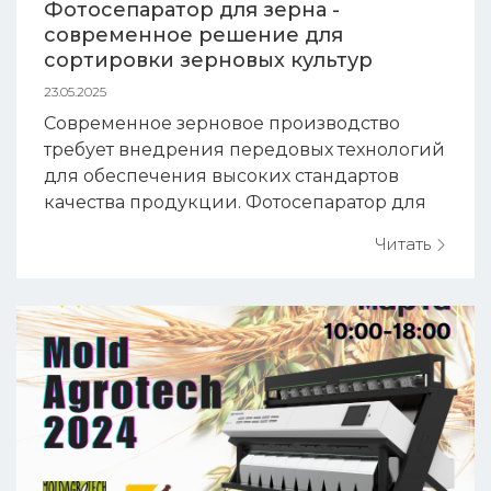
Фотосепаратор для зерна -
современное решение для
сортировки зерновых культур
23.05.2025
Современное зерновое производство
требует внедрения передовых технологий
для обеспечения высоких стандартов
качества продукции. Фотосепаратор для
зерна становится незаменимым
Читать
инструментом для производителей,
которые стремятся выйти на
международные рынки и увеличить
доходность своего предприятия. Что такое
фотосепаратор для зерна и каков
принцип его работы Фотосепаратор...