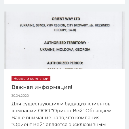
Кишинев, МВЦ "MOLDEXPO". Мы
подготовили для Вас универсальные
технологические решения в области
первичной и финишной сортировки
пищевых продуктов. До ...
Новости компании
Важная информация!
30.04.2020
Для существующих и будущих клиентов
компании ООО "Ориент Вей" Обращаем
Ваше внимание на то, что компания
"Ориент Вей" является эксклюзивным