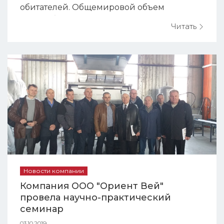
обитателей. Общемировой объем
переработки вторичного ПЭТ- сырья
Читать
достигает 1 млн т/год. ПЭТ – легкий и
прочный материал. Он идеально
подходит для вторичной переработки.
Однако для использования
переработанного материала в качестве
упаковки для еды и напитков, ПЭТ ...
Новости компании
Компания ООО "Ориент Вей"
провела научно-практический
семинар
03.10.2019