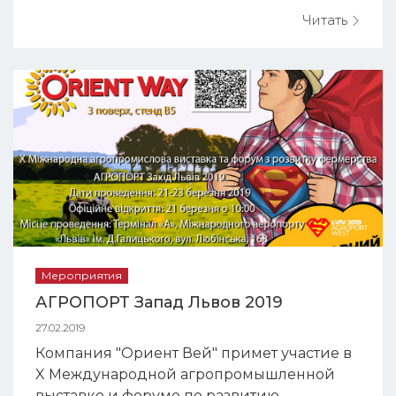
официальным представителем
Читать
цветосортировочного оборудования
компании Hefei Meyer Optoelectronic
Technology Inc. на территории Украины,
Грузии и Молдовы с региональным
центром обслуживания по адресу:
Украина, г.Бро...
Мероприятия
АГРОПОРТ Запад Львов 2019
27.02.2019
Компания "Ориент Вей" примет участие в
X Международной агропромышленной
выставке и форуме по развитию