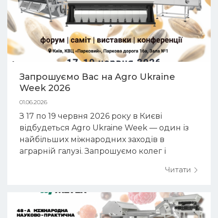
Запрошуємо Вас на Agro Ukraine
Week 2026
01.06.2026
З 17 по 19 червня 2026 року в Києві
відбудеться Agro Ukraine Week — один із
найбільших міжнародних заходів в
аграрній галузі. Запрошуємо колег і
партнерів відвідати наш виставковий
Читати
стенд у КВЦ «Парковий» (м.Київ, Паркова
дорога 16а, Зала №1). Agro...