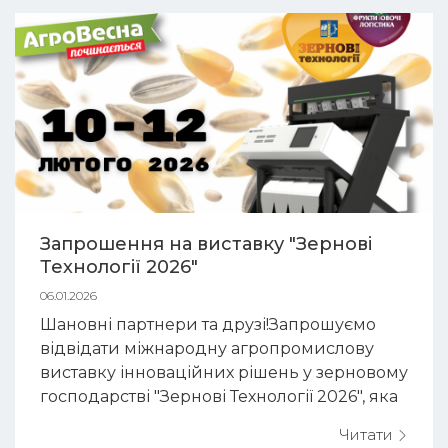
кісточкових культур, ...
Запрошення на виставку "Зернові
Технології 2026"
06.01.2026
Шановні партнери та друзі!Запрошуємо
відвідати міжнародну агропромислову
виставку інноваційних рішень у зерновому
господарстві "Зернові Технології 2026", яка
проходитиме з 10 по 12 лютого у місті
Читати
Київ.Чекаємо на вас у Міжнародному