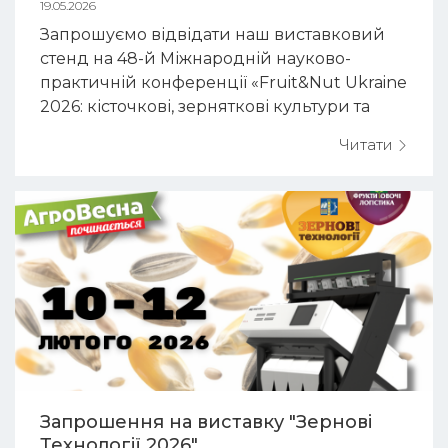
19.05.2026
Запрошуємо відвідати наш виставковий
стенд на 48-й Міжнародній науково-
практичній конференції «Fruit&Nut Ukraine
2026: кісточкові, зерняткові культури та
горіхи». Подія присвячена сучасним
Читати
технологіям вирощування зерняткових і
кісточкових культур, ...
Запрошення на виставку "Зернові
Технології 2026"