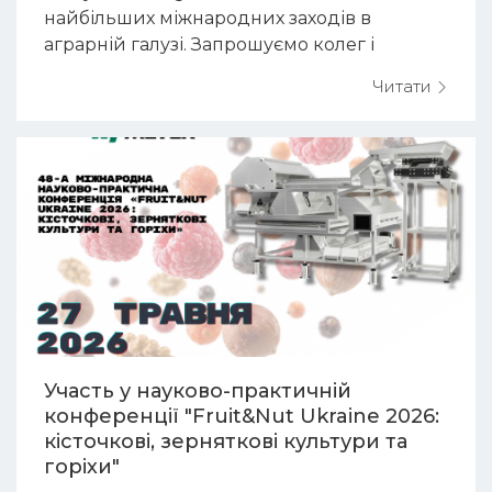
найбільших міжнародних заходів в
аграрній галузі. Запрошуємо колег і
партнерів відвідати наш виставковий
Читати
стенд у КВЦ «Парковий» (м.Київ, Паркова
дорога 16а, Зала №1). Agro...
Участь у науково-практичній
конференції "Fruit&Nut Ukraine 2026:
кісточкові, зерняткові культури та
горіхи"