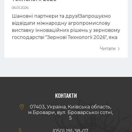
06.01.2026
Шановні партнери та друзі!Запрошуємо
відвідати міжнародну агропромислову
виставку інноваційних рішень у зерновому
господарстві "Зернові Технології 2026", яка
проходитиме з 10 по 12 лютого у місті
Читати
Київ.Чекаємо на вас у Міжнародному
Виставковом...
КОНТАКТИ

07403, Україна, Київська область,
м.Бровари, вул. Броварської сотні,
5

(050) 191-38-07